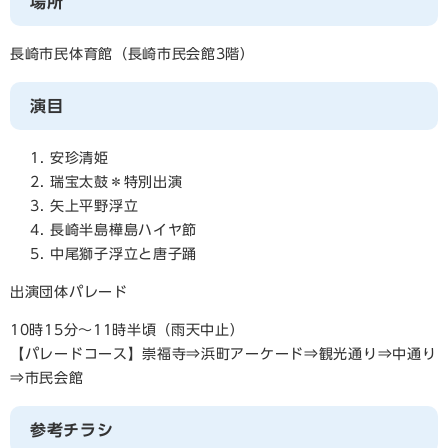
場所
長崎市民体育館（長崎市民会館3階）
演目
安珍清姫
瑞宝太鼓＊特別出演
矢上平野浮立
長崎半島樺島ハイヤ節
中尾獅子浮立と唐子踊
出演団体パレード
10時15分～11時半頃（雨天中止）
【パレードコース】崇福寺⇒浜町アーケード⇒観光通り⇒中通り
⇒市民会館
参考チラシ