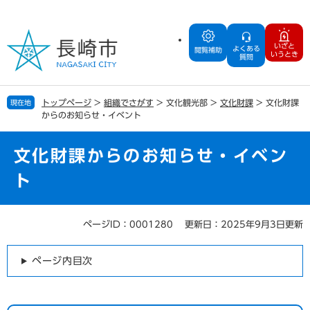
ペ
メ
ー
ニ
ジ
ュ
いざと
よくある
の
ー
閲覧補助
いうとき
質問
先
を
頭
飛
で
ば
トップページ
>
組織でさがす
>
文化観光部
>
文化財課
>
文化財課
現在地
す
し
からのお知らせ・イベント
。
て
本
文
文化財課からのお知らせ・イベン
へ
ト
ページID：0001280
更新日：2025年9月3日更新
本
文
ページ内目次