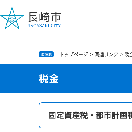
ペ
メ
ー
ニ
ジ
ュ
の
ー
先
を
頭
飛
で
ば
す
し
トップページ
>
関連リンク
>
税
現在地
。
て
本
文
税金
へ
本
文
固定資産税・都市計画