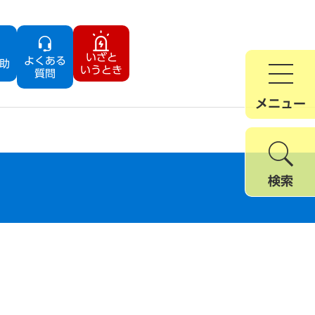
いざと
よくある
助
いうとき
質問
メニュー
検索