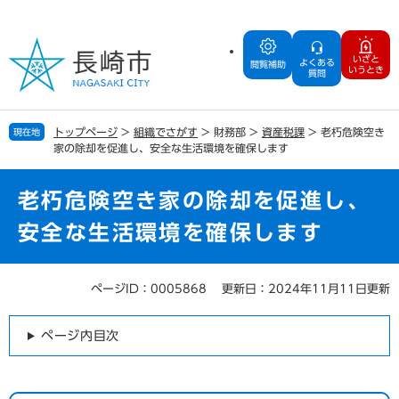
ペ
メ
ー
ニ
ジ
ュ
いざと
よくある
の
ー
閲覧補助
いうとき
質問
先
を
頭
飛
で
ば
トップページ
>
組織でさがす
>
財務部
>
資産税課
>
老朽危険空き
現在地
す
し
家の除却を促進し、安全な生活環境を確保します
。
て
本
文
老朽危険空き家の除却を促進し、
へ
安全な生活環境を確保します
ページID：0005868
更新日：2024年11月11日更新
本
文
ページ内目次