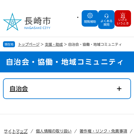
ペ
メ
ー
ニ
ジ
ュ
いざと
よくある
の
ー
閲覧補助
いうとき
質問
先
を
頭
飛
で
ば
トップページ
>
支援・助成
>
自治会・協働・地域コミュニティ
現在地
す
し
。
て
本
自治会・協働・地域コミュニティ
文
へ
本
文
自治会
サイトマップ
個人情報の取り扱い
著作権・リンク・免責事項