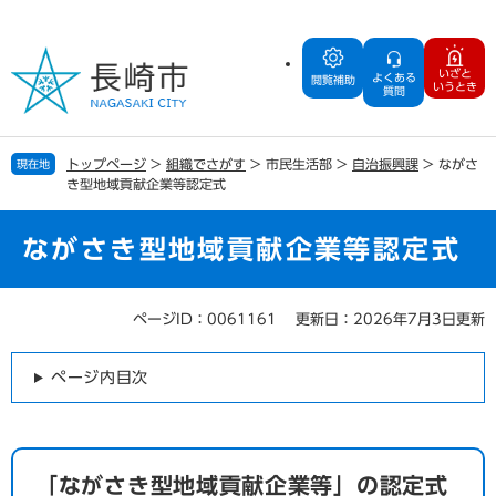
ペ
メ
ー
ニ
ジ
ュ
いざと
よくある
の
ー
閲覧補助
いうとき
質問
先
を
頭
飛
で
ば
トップページ
>
組織でさがす
>
市民生活部
>
自治振興課
>
ながさ
現在地
す
し
き型地域貢献企業等認定式
。
て
本
文
ながさき型地域貢献企業等認定式
へ
ページID：0061161
更新日：2026年7月3日更新
本
文
ページ内目次
​「ながさき型地域貢献企業等」の認定式