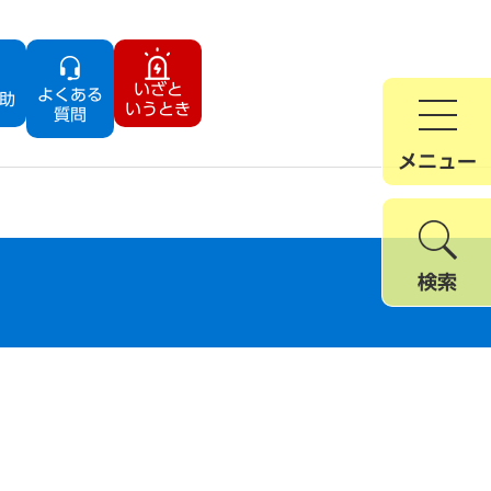
いざと
よくある
助
いうとき
質問
メニュー
検索