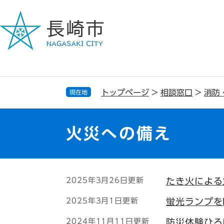
ペ
メ
ー
ニ
ジ
ュ
の
ー
先
を
頭
飛
で
ば
す
し
トップページ
>
相談窓口
>
消防
現在地
。
て
本
文
火災への備え
へ
本
2025年3月26日更新
たき火による
文
2025年3月1日更新
蛍光ランプを
2024年11月11日更新
防災体験ひろ