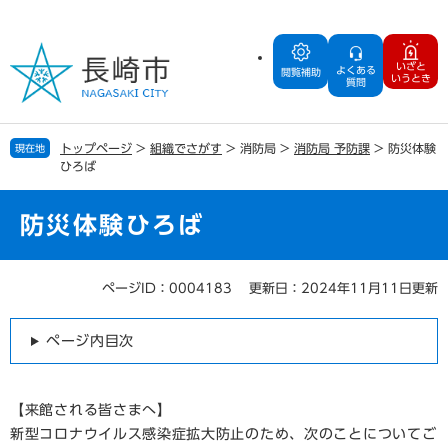
ペ
メ
ー
ニ
ジ
ュ
いざと
よくある
の
ー
閲覧補助
いうとき
質問
先
を
頭
飛
で
ば
トップページ
>
組織でさがす
>
消防局
>
消防局 予防課
>
防災体験
現在地
す
し
ひろば
。
て
本
文
防災体験ひろば
へ
ページID：0004183
更新日：2024年11月11日更新
本
文
ページ内目次
【来館される皆さまへ】
新型コロナウイルス感染症拡大防止のため、次のことについてご