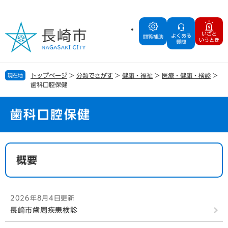
ペ
メ
ー
ニ
ジ
ュ
いざと
よくある
の
ー
閲覧補助
いうとき
質問
先
を
頭
飛
で
ば
トップページ
>
分類でさがす
>
健康・福祉
>
医療・健康・検診
>
現在地
す
し
歯科口腔保健
。
て
本
文
歯科口腔保健
へ
本
文
概要
2026年8月4日更新
長崎市歯周疾患検診