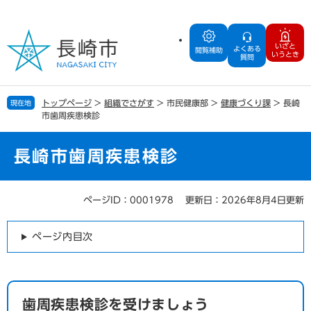
ペ
メ
ー
ニ
ジ
ュ
いざと
よくある
の
ー
閲覧補助
いうとき
質問
先
を
頭
飛
で
ば
トップページ
>
組織でさがす
>
市民健康部
>
健康づくり課
>
長崎
現在地
す
し
市歯周疾患検診
。
て
本
文
長崎市歯周疾患検診
へ
ページID：0001978
更新日：2026年8月4日更新
本
文
ページ内目次
歯周疾患検診を受けましょう