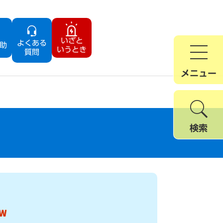
いざと
よくある
助
いうとき
質問
メニュー
検索