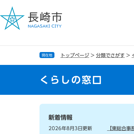
ペ
メ
ー
ニ
ジ
ュ
の
ー
先
を
頭
飛
で
ば
す
し
トップページ
>
分類でさがす
>
現在地
。
て
本
文
くらしの窓口
へ
本
文
新着情報
2026年8月3日更新
【東総合事