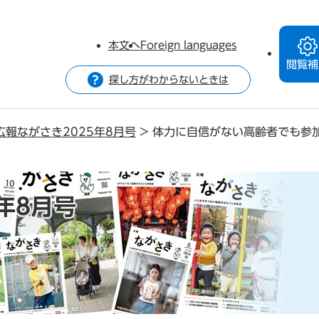
本文へ
Foreign languages
閲覧補
探し方がわからないときは
広報ながさき2025年8月号
>
体力に自信がない高齢者でも参
年8月号