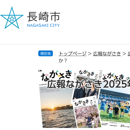
ペ
メ
ー
ニ
ジ
ュ
の
ー
先
を
頭
飛
で
ば
す
し
トップページ
>
広報ながさき
>
現在地
。
て
か？
本
文
へ
広報ながさき2025