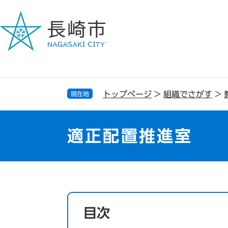
ペ
メ
ー
ニ
ジ
ュ
の
ー
先
を
頭
飛
で
ば
す
し
トップページ
>
組織でさがす
>
現在地
。
て
本
文
適正配置推進室
へ
本
文
目次