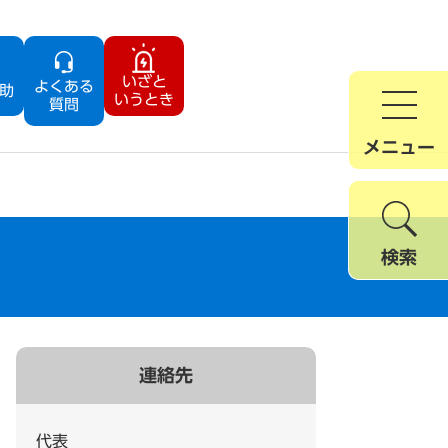
いざと
よくある
助
いうとき
質問
メニュー
検索
連絡先
代表