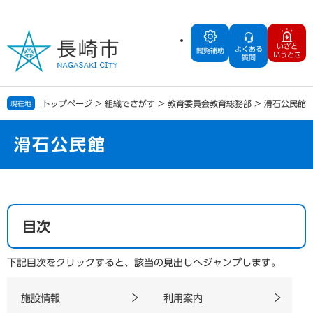
ペ
メ
ー
ニ
ジ
ュ
いざと
よくある
の
ー
閲覧補助
いうとき
質問
先
を
頭
飛
で
ば
トップページ
>
組織でさがす
>
教育委員会教育総務部
>
滑石公民館
現在地
す
し
。
て
本
滑石公民館
文
へ
本
文
目次
下記目次をクリックすると、該当の見出しへジャンプします。
施設情報
利用案内