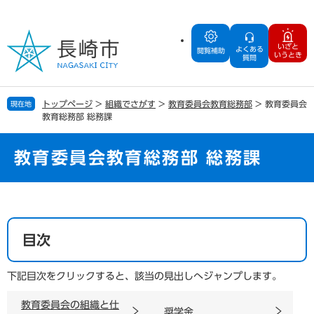
ペ
メ
ー
ニ
ジ
ュ
いざと
よくある
の
ー
閲覧補助
いうとき
質問
先
を
頭
飛
で
ば
トップページ
>
組織でさがす
>
教育委員会教育総務部
>
教育委員会
現在地
す
し
教育総務部 総務課
。
て
本
文
教育委員会教育総務部 総務課
へ
本
文
目次
下記目次をクリックすると、該当の見出しへジャンプします。
教育委員会の組織と仕
奨学金