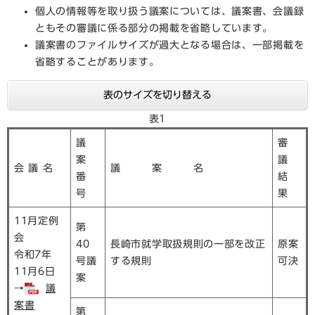
個人の情報等を取り扱う議案については、議案書、会議録
ともその審議に係る部分の掲載を省略しています。
議案書のファイルサイズが過大となる場合は、一部掲載を
省略することがあります。
表のサイズを切り替える
表1
議
審
案
議
会 議 名
議 案 名
番
結
号
果
11月定例
第
会
40
長崎市就学取扱規則の一部を改正
原案
令和7年
号議
する規則
可決
11月6日
案
→
議
案書
第