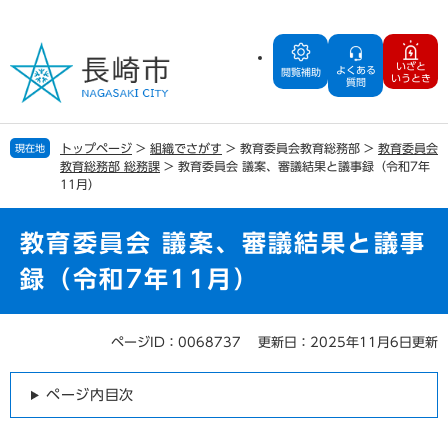
ペ
メ
ー
ニ
ジ
ュ
いざと
よくある
の
ー
閲覧補助
いうとき
質問
先
を
頭
飛
で
ば
トップページ
>
組織でさがす
>
教育委員会教育総務部
>
教育委員会
現在地
す
し
教育総務部 総務課
>
教育委員会 議案、審議結果と議事録（令和7年
。
て
11月）
本
文
教育委員会 議案、審議結果と議事
へ
録（令和7年11月）
ページID：0068737
更新日：2025年11月6日更新
本
文
ページ内目次