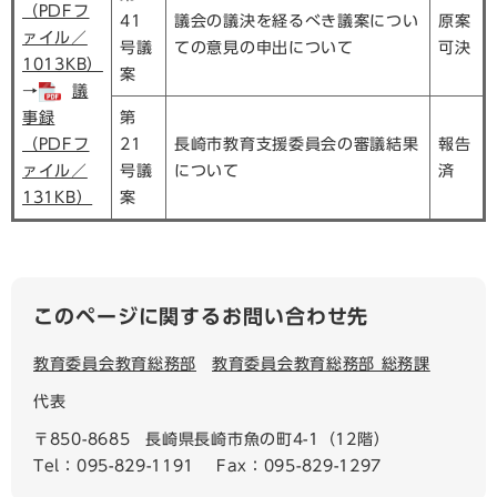
（PDFフ
41
議会の議決を経るべき議案につい
原案
ァイル／
号議
ての意見の申出について
可決
1013KB）
案
→
議
事録
第
（PDFフ
21
長崎市教育支援委員会の審議結果
報告
ァイル／
号議
について
済
131KB）
案
このページに関するお問い合わせ先
教育委員会教育総務部
教育委員会教育総務部 総務課
代表
〒850-8685
長崎県長崎市魚の町4-1（12階）
Tel：095-829-1191
Fax：095-829-1297