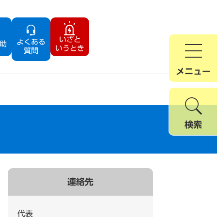
いざと
よくある
助
いうとき
質問
メニュー
検索
連絡先
代表