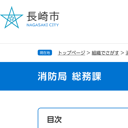
ペ
メ
ー
ニ
ジ
ュ
の
ー
先
を
頭
飛
で
ば
す
し
トップページ
>
組織でさがす
>
現在地
。
て
本
文
消防局 総務課
へ
本
文
目次