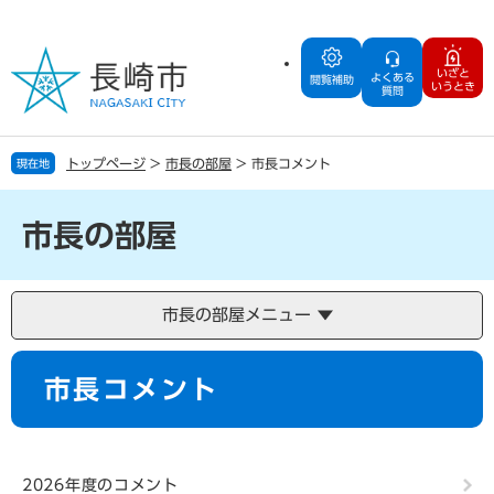
ペ
メ
ー
ニ
ジ
ュ
いざと
よくある
の
ー
閲覧補助
いうとき
質問
先
を
頭
飛
で
ば
トップページ
>
市長の部屋
>
市長コメント
現在地
す
し
。
て
本
市長の部屋
文
へ
市長の部屋メニュー
本
市長コメント
文
2026年度のコメント