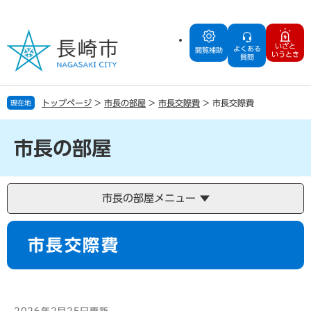
ペ
メ
ー
ニ
ジ
ュ
いざと
よくある
の
ー
閲覧補助
いうとき
質問
先
を
頭
飛
で
ば
トップページ
>
市長の部屋
>
市長交際費
>
市長交際費
現在地
す
し
。
て
本
市長の部屋
文
へ
市長の部屋メニュー
本
市長交際費
文