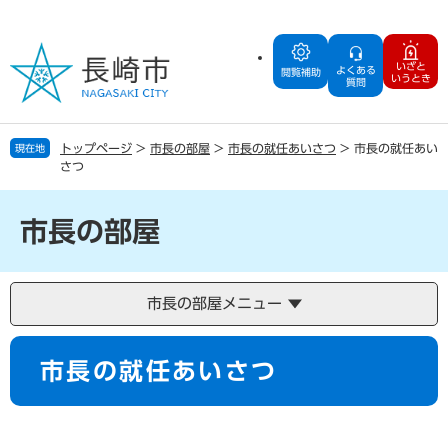
ペ
メ
ー
ニ
ジ
ュ
いざと
よくある
の
ー
閲覧補助
いうとき
質問
先
を
頭
飛
で
ば
トップページ
>
市長の部屋
>
市長の就任あいさつ
>
市長の就任あい
現在地
す
し
さつ
。
て
本
文
市長の部屋
へ
市長の部屋メニュー
本
市長の就任あいさつ
文