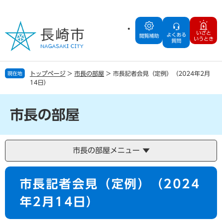
ペ
メ
ー
ニ
ジ
ュ
いざと
よくある
の
ー
閲覧補助
いうとき
質問
先
を
頭
飛
で
ば
トップページ
>
市長の部屋
>
市長記者会見（定例）（2024年2月
現在地
す
し
14日）
。
て
本
文
市長の部屋
へ
市長の部屋メニュー
本
市長記者会見（定例）（2024
文
年2月14日）