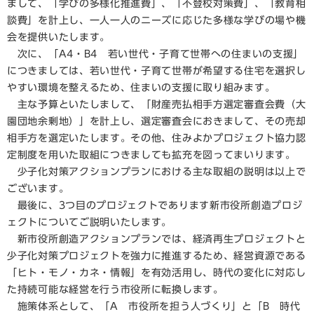
まして、「学びの多様化推進費」、「不登校対策費」、「教育相
談費」を計上し、一人一人のニーズに応じた多様な学びの場や機
会を提供いたします。
次に、「A4・B4 若い世代・子育て世帯への住まいの支援」
につきましては、若い世代・子育て世帯が希望する住宅を選択し
やすい環境を整えるため、住まいの支援に取り組みます。
主な予算といたしまして、「財産売払相手方選定審査会費（大
園団地余剰地）」を計上し、選定審査会におきまして、その売却
相手方を選定いたします。その他、住みよかプロジェクト協力認
定制度を用いた取組につきましても拡充を図ってまいります。
少子化対策アクションプランにおける主な取組の説明は以上で
ございます。
最後に、3つ目のプロジェクトであります新市役所創造プロジ
ェクトについてご説明いたします。
新市役所創造アクションプランでは、経済再生プロジェクトと
少子化対策プロジェクトを強力に推進するため、経営資源である
「ヒト・モノ・カネ・情報」を有効活用し、時代の変化に対応し
た持続可能な経営を行う市役所に転換します。
施策体系として、「A 市役所を担う人づくり」と「B 時代