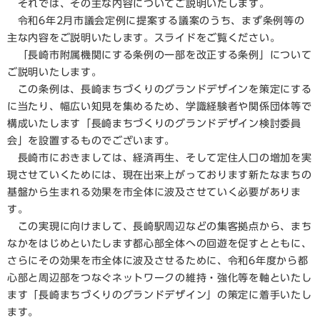
それでは、その主な内容についてご説明いたします。
令和6年2月市議会定例に提案する議案のうち、まず条例等の
主な内容をご説明いたします。スライドをご覧ください。
「長崎市附属機関にする条例の一部を改正する条例」について
ご説明いたします。
この条例は、長崎まちづくりのグランドデザインを策定にする
に当たり、幅広い知見を集めるため、学識経験者や関係団体等で
構成いたします「長崎まちづくりのグランドデザイン検討委員
会」を設置するものでございます。
長崎市におきましては、経済再生、そして定住人口の増加を実
現させていくためには、現在出来上がっております新たなまちの
基盤から生まれる効果を市全体に波及させていく必要がありま
す。
この実現に向けまして、長崎駅周辺などの集客拠点から、まち
なかをはじめといたします都心部全体への回遊を促すとともに、
さらにその効果を市全体に波及させるために、令和6年度から都
心部と周辺部をつなぐネットワークの維持・強化等を軸といたし
ます「長崎まちづくりのグランドデザイン」の策定に着手いたし
ます。