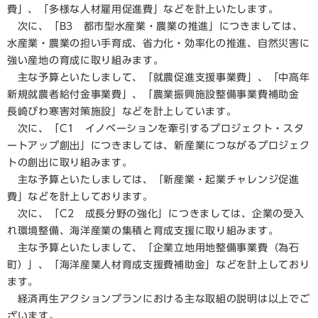
費」、「多様な人材雇用促進費」などを計上いたします。
次に、「B3 都市型水産業・農業の推進」につきましては、
水産業・農業の担い手育成、省力化・効率化の推進、自然災害に
強い産地の育成に取り組みます。
主な予算といたしまして、「就農促進支援事業費」、「中高年
新規就農者給付金事業費」、「農業振興施設整備事業費補助金
長崎びわ寒害対策施設」などを計上しています。
次に、「C1 イノベーションを牽引するプロジェクト・スタ
ートアップ創出」につきましては、新産業につながるプロジェク
トの創出に取り組みます。
主な予算といたしましては、「新産業・起業チャレンジ促進
費」などを計上しております。
次に、「C2 成長分野の強化」につきましては、企業の受入
れ環境整備、海洋産業の集積と育成支援に取り組みます。
主な予算といたしまして、「企業立地用地整備事業費（為石
町）」、「海洋産業人材育成支援費補助金」などを計上しており
ます。
経済再生アクションプランにおける主な取組の説明は以上でご
ざいます。