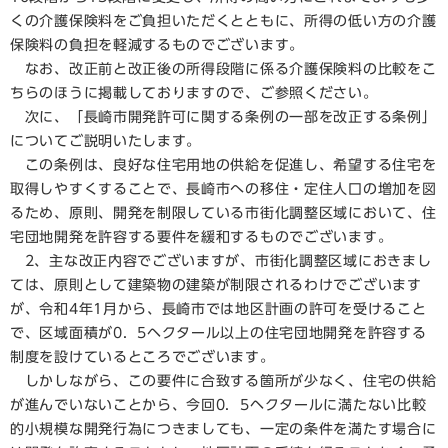
くの介護保険料をご負担いただくとともに、所得の低い方の介護
保険料の負担を軽減するものでございます。
なお、改正前と改正後の所得段階に係る介護保険料の比較をこ
ちらのほうに掲載しておりますので、ご参照ください。
次に、「長崎市開発許可に関する条例の一部を改正する条例」
についてご説明いたします。
この条例は、良好な住宅用地の供給を促進し、希望する住宅を
取得しやすくすることで、長崎市への移住・定住人口の増加を図
るため、原則、開発を制限している市街化調整区域において、住
宅団地開発を許容する要件を緩和するものでございます。
2、主な改正内容でございますが、市街化調整区域におきまし
ては、原則として建築物の建築が制限されるわけでございます
が、令和4年1月から、長崎市では地区計画の許可を受けること
で、区域面積が0．5ヘクタール以上の住宅団地開発を許容する
制度を設けているところでございます。
しかしながら、この要件に合致する箇所が少なく、住宅の供給
が進んでいないことから、今回0．5ヘクタールに満たない比較
的小規模な開発行為につきましても、一定の条件を満たす場合に