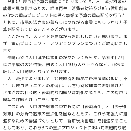
令和6年度当初予算の編成に当たりましては、人口減少対策の
成果を具体化するため、経済再生、消費者対策及び新市役所創造
の3つの重点プロジェクトに係る事業に予算の重点配分を行うと
ともに、市民の皆さまの暮らしにつながる事業にもしっかりと予
算を配分しているところでございます。
ここからは、スライドを見ながらお話ししたいと思います。ま
ず、重点プロジェクト アクションプランについてご説明いたし
ます。
長崎市では人口減少に歯止めがかかっておらず、令和4年7月
には平成の大合併後、初めて人口40万人を下回るなど、非常に
厳しい人口動態となっております。
人口減少によりまして、地域経済の縮小や各種産業の担い手不
足、地域コミュニティの希薄化、地方行財政運営の悪影響など、
さまざまな社会的・経済的な問題が深刻化するため、この対応は
喫緊の課題となっております。
このため、人口減少対策の中でも特に「経済再生」と「少子化
対策」の分野で施策の重点化を図るとともに、これらを強力に推
進するための基盤づくりとして「新市役所創造」を推進すること
としており、これら3つの重点プロジェクトにおいて戦略的な取