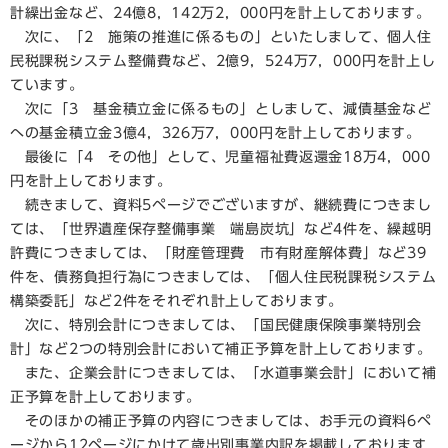
計繰出金など、24億8，142万2，000円を計上しております。
次に、「2 施策の推進に係るもの」といたしまして、個人住
民税課税システム整備費など、2億9，524万7，000円を計上し
ています。
次に「3 基金積立金に係るもの」としまして、減債基金など
への基金積立金3億4，326万7，000円を計上しております。
最後に「4 その他」として、児童福祉費返還金18万4，000
円を計上しております。
続きまして、資料5ページでございますが、継続費につきまし
ては、「世界遺産保存整備事業 端島炭坑」など4件を、繰越明
許費につきましては、「財産管理費 市有財産解体費」など39
件を、債務負担行為につきましては、「個人住民税課税システム
構築委託」など2件をそれぞれ計上しております。
次に、特別会計につきましては、「国民健康保険事業特別会
計」など2つの特別会計において補正予算を計上しております。
また、企業会計につきましては、「水道事業会計」において補
正予算を計上しております。
そのほかの補正予算の内容につきましては、お手元の資料6ペ
ージから12ページにかけて歳出別事業内訳を掲載しております