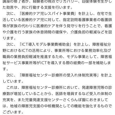
講座の修了者が、経験者の視点でリカバリー、回復体験を生かし
た助言や、共に行動する支援を行います。
次に、「医療的ケア児レスパイト事業費」を計上し、在宅で生
活している医療的ケア児に対して、指定訪問看護事業者の看護師
等が家族の代わりに医療的ケアを伴う見守りを行うことで、看護
や介護を行う家族の休息時間の確保や、介護負担の軽減などを図
ります。
次に、「ICT導入モデル事業費補助金」を計上し、障害福祉分
野におけるICTの活用により、事業所等における業務効率化及び
職員の業務負担軽減を推進するため、モデル事業として、障害福
祉サービス事業所等がICTを導入する際の経費の一部を補助しま
す。
次に、「障害福祉センター診療所の受入れ体制充実等」を計上
しています。
これは、障害福祉センター診療所において、発達障害児等の診
療数が増加していることから、医師を増員するなど受入れ体制の
充実を、また児童発達支援センターさくらんぼ園におきまして
は、地域の障害児支援の中核機関としての機能を強化するもので
ございます。