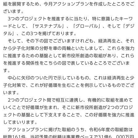
組を展開するため、今月アクションプランを作成したところでご
ざいます。
3つのプロジェクトを推進するに当たり、特に意識したキーワ
ードとして、「サステナブル」、「グローバル」、そして「デジ
タル」、この3つを掲げております。
そして、その下の図でございますけれども、経済再生と、それ
から少子化対策の分野を車の両輪といたしまして、これらを強力
に推進するための基盤として新市役所創造の取組があり、これら
を推進する関係性をこちらの図で表しているところでございま
す。
中心に矢印のついた円で示しているもの、これは経済再生と少
子化対策で、これが好循環を生むことを例示しているものでござ
います。
2つのプロジェクト間で相互に連携し、有機的に取組を進めて
いくことで好循環が生まれ、そこに新市役所創造が2つのプロジ
ェクトの基盤として下支えすることで、この好循環を強力に推進
してまいります。
アクションプランに掲げた取組のうち、令和6年度の取組数は
総数161件、当初予算の総額は事業費ベースで31億6，000万円