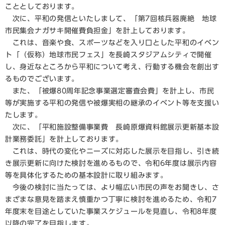
こととしております。
次に、平和の発信といたしまして、「第7回核兵器廃絶 地球
市民集会ナガサキ開催費負担金」を計上しております。
これは、音楽や食、スポーツなどを入り口とした平和のイベン
ト「（仮称）地球市民フェス」を長崎スタジアムシティで開催
し、身近なところから平和について考え、行動する機会を創出す
るものでございます。
また、「被爆80周年記念事業選定審査会費」を計上し、市民
等が実施する平和の発信や被爆実相の継承のイベント等を支援い
たします。
次に、「平和施設整備事業費 長崎原爆資料館展示更新基本設
計業務委託」を計上しております。
これは、時代の変化やニーズに対応した展示を目指し、引き続
き展示更新に向けた検討を進めるもので、令和6年度は展示内容
等を具体化するための基本設計に取り組みます。
今後の検討に当たっては、より幅広い市民の声をお聞きし、さ
まざまな意見を踏まえ慎重かつ丁寧に検討を進めるため、令和7
年度末を目途としていた事業スケジュールを見直し、令和8年度
以降の完了を目指します。