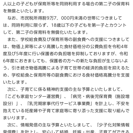
人以上の子どもが保育所等を同時利用する場合の第二子の保育料
を無償といたします。
なお、市民税所得割9万7，000円未満の世帯につきまして
は、同時利用に限らず、18歳以下の子どもを第一子とカウント
して、第二子の保育料を無償化いたします。
また、学校給食費及び保育所等の副食費への支援につきまして
は、物価上昇等により高騰した食材価格分の公費負担を令和4年
度及び5年度に行い保護者の負担増を抑制しておりますが、令和
6年度におきましても、保護者の方への新たな負担が生じないよ
う、引き続き物価高騰による子育て世帯の経済的負担を抑えるた
め、学校給食と保育所等の副食費における食材価格高騰分を支援
いたします。
次に、子育てに係る精神的支援の主な予算といたしまして、
「こども家庭センター運営費」、「病児・病後児保育費（施設増
設分）」、「乳児期家事代行サービス事業費」を計上し、不安を
抱えている妊産婦や子育て家庭等に寄り添った支援に取り組んで
まいります。
次に、情報発信の主な予算といたしまして、「少子化対策情報
発信費」を計上し、安心して結婚、妊娠・出産、子育てができる