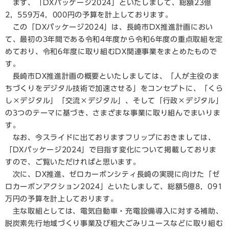
まず、「DXパッケージ2024」といたしまして、総額23億
2，559万4，000円の予算を計上しております。
この「DXパッケージ2024」は、長崎市DX推進計画におい
て、最初の3年間である令和4年度から令和6年度の重点取組を定
めており、令和6年度に取り組むDX関連事業をまとめたもので
す。
長崎市DX推進計画の概要といたしましては、「人が主役のま
ちづくりをデジタル技術で加速させる」をコンセプトに、「くら
し×デジタル」「交流×デジタル」、そして「行政×デジタル」
の3つのテーマに基づき、さまざまな事業に取り組んでまいりま
す。
なお、今スライドに出ておりますフリップにおきましては、
「DXパッケージ2024」で目指す変化について掲載しておりま
すので、ご覧いただければと思います。
次に、DX推進、ゼロカーボンシティ長崎の実現に向けた「ゼ
ロカーボンアクション2024」といたしまして、総額5億8，091
万円の予算を計上しております。
主な取組としては、電気自動車・充電設備導入に対する補助、
脱炭素先行地域づくり事業及び粗大ごみリユースなどに取り組む