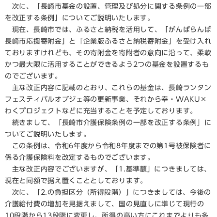
次に、「長崎市基金の設置、管理及び処分に関する条例の一部
を改正する条例」についてご説明いたします。
現在、長崎市では、ふるさと納税を活用して、「がんばらんば
長崎市応援寄附金」と「企業版ふるさと納税寄附金」を受け入れ
ておりますけれども、その寄附金を寄附者の意向に沿って、柔軟
かつ最大限に活用することができるよう2つの基金を設置するも
のでございます。
主な改正内容に記載のとおり、これらの基金は、長崎ランタン
フェスティバルオブジェ等の更新事業、それから幸・WAKU×
わくプロジェクトなどに充当することを予定しております。
続きまして、「長崎市介護保険条例の一部を改正する条例」に
ついてご説明いたします。
この条例は、令和6年度から令和8年度までの第1号被保険者に
係る介護保険料を改定するものでございます。
主な改正内容でございますが、「1.基準額」につきましては、
現在と同額で据え置くこととしております。
次に、「2.の負担区分（所得段階）」につきましては、今後の
介護給付費の増加を見据えまして、国の見直しに準じて現行の
10段階から13段階に変更し、所得の高い方にこれまでよりも多