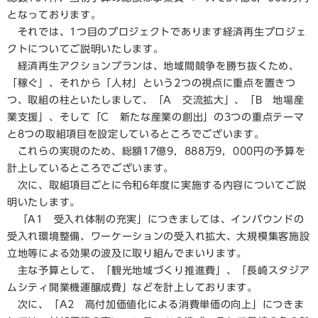
となっております。
それでは、1つ目のプロジェクトであります経済再生プロジェ
クトについてご説明いたします。
経済再生アクションプランは、地域間競争を勝ち抜くため、
「稼ぐ」、それから「人材」という2つの視点に重点を置きつ
つ、取組の柱といたしまして、「A 交流拡大」、「B 地場産
業支援」、そして「C 新たな産業の創出」の3つの重点テーマ
と8つの取組項目を設定しているところでございます。
これらの実現のため、総額17億9，888万9，000円の予算を
計上しているところでございます。
次に、取組項目ごとに令和6年度に実施する内容についてご説
明いたします。
「A1 受入れ体制の充実」につきましては、インバウンドの
受入れ環境整備、ワーケーションの受入れ拡大、大規模集客施設
立地等による効果の波及に取り組んでまいります。
主な予算として、「観光地域づくり推進費」、「長崎スタジア
ムシティ開業機運醸成費」などを計上しております。
次に、「A2 高付加価値化による消費単価の向上」につきま