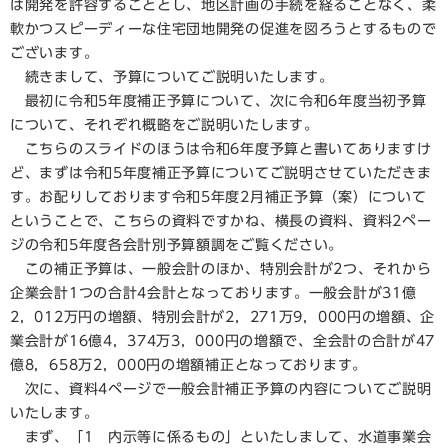
は開発を許容することとし、地区計画の手続を経ることなく、柔
軟かつスピーディーな住宅団地開発の促進を図ろうとするもので
ございます。
続きまして、予算についてご説明いたします。
最初に令和5年度補正予算について、次に令和6年度当初予算
について、それぞれ概略をご説明いたします。
こちらのスライドのほうは令和6年度予算と書いてありますけ
ど、まずは令和5年度補正予算についてご説明させていただきま
す。お配りしております令和5年度2月補正予算（案）について
ということで、こちらの資料ですかね、横長の資料、資料2ペー
ジの令和5年度各会計別予算額調をご覧ください。
この補正予算は、一般会計のほか、特別会計が2つ、それから
企業会計1つの合計4会計となっております。一般会計が31億
2，012万円の増額、特別会計が2，271万9，000円の増額、企
業会計が16億4，374万3，000円の増額で、全会計の合計が47
億8，658万2，000円の増額補正となっております。
次に、資料4ページで一般会計補正予算の内容についてご説明
いたします。
まず、「1 内示等に係るもの」といたしまして、水道事業会