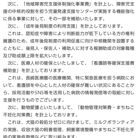
次に、「地域障害児支援体制強化事業費」を計上し、障害児支
援の中核的役割を担う児童発達支援センターが実施する機能強化
に係る事業に対して、その一部を補助いたします。
次に、「成年後見制度の利用支援」を計上しております。
これは、認知症や障害により判断能力が低下している方の権利
擁護のため、成年後見制度の利用促進に向け中核機関を設置する
とともに、後見人・保佐人・補助人に対する報酬助成の対象職種
及び助成額上限を拡大いたします。
次に、医療人材の確保といたしまして、「看護師等確保支援費
補助金」を計上しております。
これは、長崎医療圏の医療機関、特に緊急医療を担う病院にお
いて、看護師を中心とした人材の確保が難しい状況にあることか
ら、採用活動やSNS等を活用した病院の情報発信等の取組に対し
支援を行うものでございます。
次に、動物愛護といたしまして、「動物管理対策費・まちねこ
不妊化対策費」を計上しております。
これは、犬猫の殺処分ゼロに向けまして、ミルクボランティア
の実施、収容犬猫の飼養管理、飼養環境整備やまちねこ不妊化手
術の実施件数増などに取り組みます。