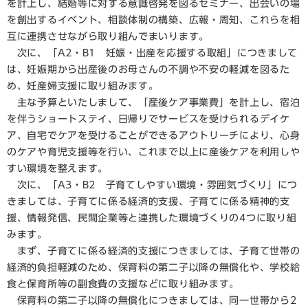
を計上し、結婚等に対する意識啓発を図るセミナー、出会いの場
を創出するイベント、相談体制の構築、広報・周知、これらを相
互に連携させながら取り組んでまいります。
次に、「A2・B1 妊娠・出産を応援する取組」につきまして
は、妊娠期から出産後のお母さんの不調や不安の軽減を図るた
め、妊産婦支援に取り組みます。
主な予算といたしまして、「産後ケア事業費」を計上し、宿泊
を伴うショートステイ、日帰りでサービスを受けられるデイケ
ア、自宅でケアを受けることができるアウトリーチにより、心身
のケアや育児支援等を行い、これまで以上に産後ケアを利用しや
すい環境を整えます。
次に、「A3・B2 子育てしやすい環境・雰囲気づくり」につ
きましては、子育てに係る経済的支援、子育てに係る精神的支
援、情報発信、民間企業等と連携した環境づくりの4つに取り組
みます。
まず、子育てに係る経済的支援につきましては、子育て世帯の
経済的負担軽減のため、保育料の第二子以降の無償化や、学校給
食と保育所等の副食費の支援などに取り組みます。
保育料の第二子以降の無償化につきましては、同一世帯から2