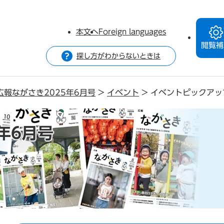
本文へ
Foreign languages
閲覧補
探し方がわからないときは
広報ながさき2025年6月号
>
イベント
>
イベントピックアッ
年6月号