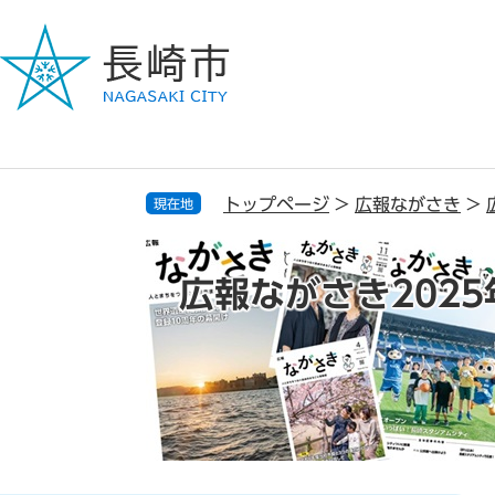
ペ
メ
ー
ニ
ジ
ュ
の
ー
先
を
頭
飛
で
ば
す
し
トップページ
>
広報ながさき
>
現在地
。
て
本
文
広報ながさき2025
へ