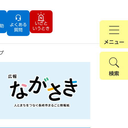
いざと
よくある
助
いうとき
質問
メニュー
プ
検索