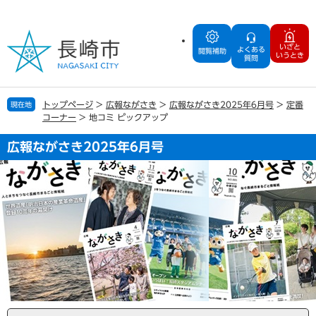
ペ
メ
ー
ニ
ジ
ュ
いざと
よくある
の
ー
閲覧補助
いうとき
質問
先
を
頭
飛
で
ば
トップページ
>
広報ながさき
>
広報ながさき2025年6月号
>
定番
現在地
す
し
コーナー
>
地コミ ピックアップ
。
て
本
広報ながさき2025年6月号
文
へ