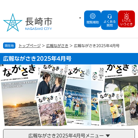
ペ
メ
ー
ニ
ジ
ュ
いざと
よくある
の
ー
閲覧補助
いうとき
質問
先
を
頭
飛
で
ば
トップページ
>
広報ながさき
>
広報ながさき2025年4月号
現在地
す
し
。
て
広報ながさき2025年4月号
本
文
へ
広報ながさき2025年4月号メニュー