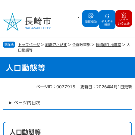
ペ
メ
ー
ニ
ジ
ュ
いざと
よくある
の
ー
閲覧補助
いうとき
質問
先
を
頭
飛
で
ば
トップページ
>
組織でさがす
>
企画政策部
>
長崎創生推進室
>
人
現在地
す
し
口動態等
。
て
本
文
人口動態等
へ
ページID：0077915
更新日：2026年4月1日更新
本
文
ページ内目次
人口動態等