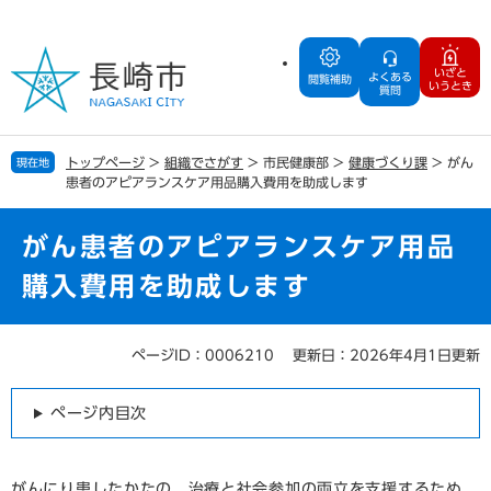
ペ
メ
ー
ニ
ジ
ュ
いざと
よくある
の
ー
閲覧補助
いうとき
質問
先
を
頭
飛
で
ば
トップページ
>
組織でさがす
>
市民健康部
>
健康づくり課
>
がん
現在地
す
し
患者のアピアランスケア用品購入費用を助成します
。
て
本
文
がん患者のアピアランスケア用品
へ
購入費用を助成します
ページID：0006210
更新日：2026年4月1日更新
本
文
ページ内目次
がんにり患したかたの、治療と社会参加の両立を支援するため、