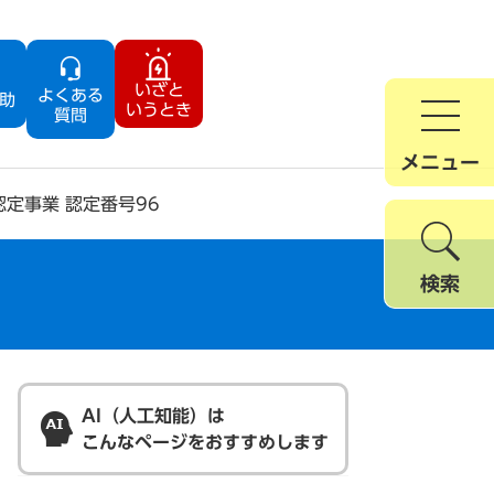
いざと
よくある
助
いうとき
質問
メニュー
定事業 認定番号96
検索
AI（人工知能）は
こんなページをおすすめします