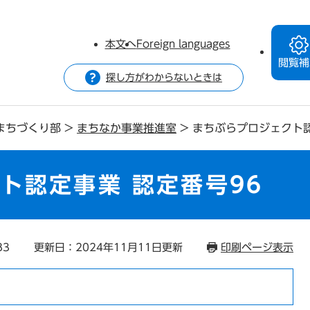
本文へ
Foreign languages
閲覧補
探し方がわからないときは
まちづくり部
>
まちなか事業推進室
>
まちぶらプロジェクト認
ト認定事業 認定番号96
83
更新日：2024年11月11日更新
印刷ページ表示