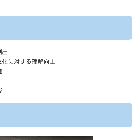
創出
文化に対する理解向上
進
成