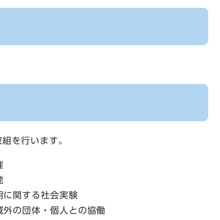
取組を行います。
催
発
用に関する社会実験
域外の団体・個人との協働