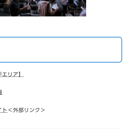
手エリア】
画
イト
＜外部リンク＞