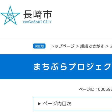
ペ
メ
ー
ニ
ジ
ュ
の
ー
先
を
頭
飛
で
ば
す
し
トップページ
>
組織でさがす
>
現在地
。
て
本
文
まちぶらプロジェク
へ
ページID：00059
本
文
ページ内目次