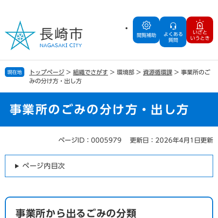
ペ
メ
ー
ニ
ジ
ュ
いざと
よくある
の
ー
閲覧補助
いうとき
質問
先
を
頭
飛
で
ば
トップページ
>
組織でさがす
>
環境部
>
資源循環課
>
事業所のご
現在地
す
し
みの分け方・出し方
。
て
本
文
事業所のごみの分け方・出し方
へ
ページID：0005979
更新日：2026年4月1日更新
本
文
ページ内目次
事業所から出るごみの分類