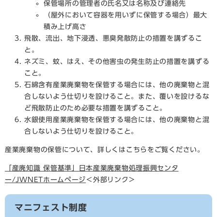
保管場所の管理者の氏名又は名称及び連絡先
（屋外において容器を用いずに保管する場合）最大
積み上げ高さ
飛散、流出、地下浸透、悪臭発散防止の措置を講ずるこ
と。
ネズミ、蚊、はえ、その他害虫の発生防止の措置を講ずる
こと。
石綿含有産業廃棄物を保管する場合には、他の廃棄物と混
合しないよう仕切りを設けること。また、覆いを設けるな
ど飛散防止のため必要な措置を講ずること。
水銀使用産業廃棄物を保管する場合には、他の廃棄物と混
合しないよう仕切りを設けること。
産業廃棄物の保管について、詳しくはこちらをご覧ください。
「産廃知識 保管基準」日本産業廃棄物処理振興センタ
ー/JWNETホームページ
＜外部リンク＞
マニフェスト制度