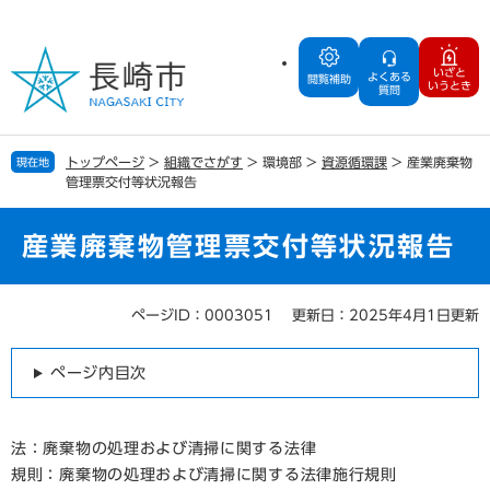
ペ
メ
ー
ニ
ジ
ュ
いざと
よくある
の
ー
閲覧補助
いうとき
質問
先
を
頭
飛
で
ば
トップページ
>
組織でさがす
>
環境部
>
資源循環課
>
産業廃棄物
現在地
す
し
管理票交付等状況報告
。
て
本
文
産業廃棄物管理票交付等状況報告
へ
ページID：0003051
更新日：2025年4月1日更新
本
文
ページ内目次
法：廃棄物の処理および清掃に関する法律
規則：廃棄物の処理および清掃に関する法律施行規則