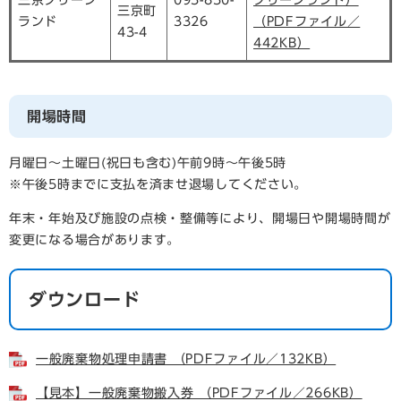
三京クリーン
095-850-
クリーンランド）
三京町
ランド
3326
（PDFファイル／
43-4
442KB）
開場時間
月曜日～土曜日(祝日も含む)午前9時～午後5時
※午後5時までに支払を済ませ退場してください。
年末・年始及び施設の点検・整備等により、開場日や開場時間が
変更になる場合があります。
ダウンロード
一般廃棄物処理申請書 （PDFファイル／132KB）
【見本】一般廃棄物搬入券 （PDFファイル／266KB）