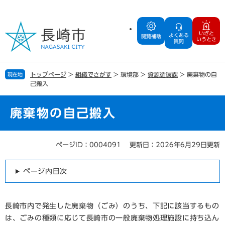
ペ
メ
ー
ニ
ジ
ュ
いざと
よくある
の
ー
閲覧補助
いうとき
質問
先
を
頭
飛
で
ば
トップページ
>
組織でさがす
>
環境部
>
資源循環課
>
廃棄物の自
現在地
す
し
己搬入
。
て
本
文
廃棄物の自己搬入
へ
ページID：0004091
更新日：2026年6月29日更新
本
文
ページ内目次
長崎市内で発生した廃棄物（ごみ）のうち、下記に該当するもの
は、ごみの種類に応じて長崎市の一般廃棄物処理施設に持ち込ん