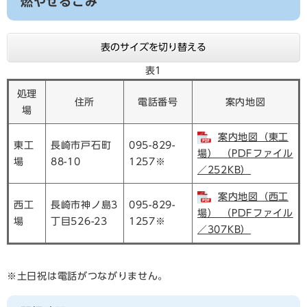
燃やせるごみ
表のサイズを切り替える
表1
処理
住所
電話番号
案内地図
場
案内地図（東工
東工
長崎市戸石町
095-829-
場） （PDFファイル
場
88-10
1257※
／252KB）
案内地図（西工
西工
長崎市神ノ島3
095-829-
場） （PDFファイル
場
丁目526-23
1257※
／307KB）
※土日祝は電話がつながりません。