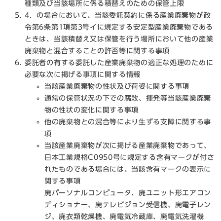
種類及び当該場所に係る積替えのための保管上限
4．の場合において、当該委託契約に係る産業廃棄物が政
令第6条第1項第3号イに規定する安定型産業廃棄物である
ときは、当該積替え又は保管を行う場所において他の産業
廃棄物と混合することの許否等に関する事項
委託者の有する委託した産業廃棄物の適正な処理のために
必要な次に掲げる事項に関する情報
当該産業廃棄物の性状及び荷姿に関する事項
通常の保管状況の下での腐敗、揮発等当該産業廃棄
物の性状の変化に関する事項
他の廃棄物との混合等により生ずる支障に関する事
項
当該産業廃棄物が次に掲げる産業廃棄物であって、
日本工業規格C0950号に規定する含有マークが付さ
れたものである場合には、当該含有マークの表示に
関する事項
廃パーソナルコンピュータ、廃ユニット形エアコン
ディショナー、廃テレビジョン受信機、廃電子レン
ジ、廃衣類乾燥機、廃電気冷蔵庫、廃電気洗濯機