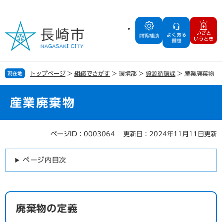
ペ
メ
ー
ニ
ジ
ュ
いざと
よくある
の
ー
閲覧補助
いうとき
質問
先
を
頭
飛
で
ば
トップページ
>
組織でさがす
>
環境部
>
資源循環課
>
産業廃棄物
現在地
す
し
。
て
本
産業廃棄物
文
へ
ページID：0003064
更新日：2024年11月11日更新
本
文
ページ内目次
廃棄物の定義