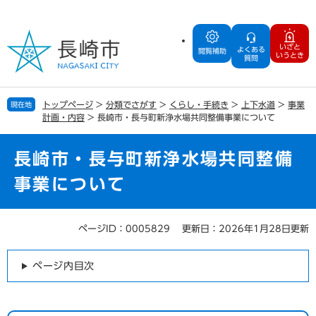
ペ
メ
ー
ニ
ジ
ュ
いざと
よくある
の
ー
閲覧補助
いうとき
質問
先
を
頭
飛
で
ば
トップページ
>
分類でさがす
>
くらし・手続き
>
上下水道
>
事業
現在地
す
し
計画・内容
>
長崎市・長与町新浄水場共同整備事業について
。
て
本
文
長崎市・長与町新浄水場共同整備
へ
事業について
ページID：0005829
更新日：2026年1月28日更新
本
文
ページ内目次