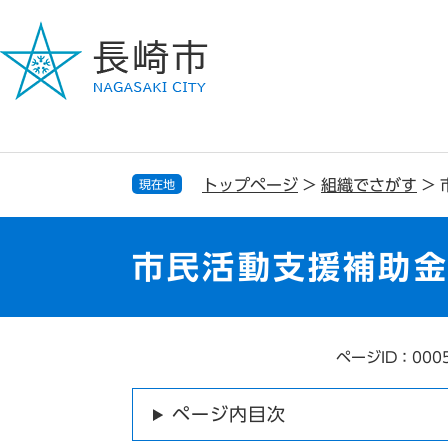
ペ
メ
ー
ニ
ジ
ュ
の
ー
先
を
頭
飛
で
ば
す
し
トップページ
>
組織でさがす
>
現在地
。
て
本
文
市民活動支援補助
へ
ページID：000
本
文
ページ内目次