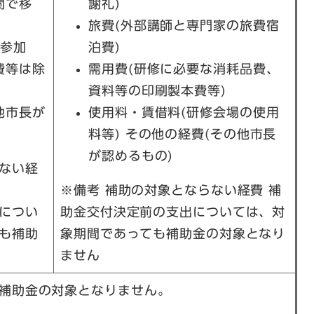
関で移
謝礼)
旅費(外部講師と専門家の旅費宿
の参加
泊費)
費等は除
需用費(研修に必要な消耗品費、
資料等の印刷製本費等)
他市長が
使用料・賃借料(研修会場の使用
料等) その他の経費(その他市長
が認めるもの)
ない経
※備考 補助の対象とならない経費 補
につい
助金交付決定前の支出については、対
も補助
象期間であっても補助金の対象となり
ません
補助金の対象となりません。