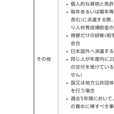
個人的な資格と免
毎年あるいは隔年等
含む)に派遣する際
り人材育成補助金
視察だけの研修(相
会合
日本国外へ派遣す
その他
同じ人が年度内に2
の交付を受けている
せん)
国又は地方公共団
を行う場合
過去5年間において
の責めに帰すべき