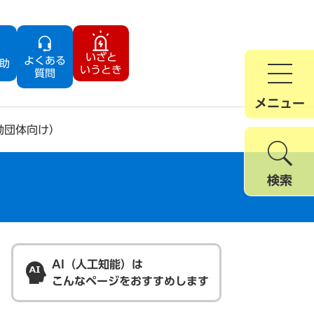
いざと
よくある
助
いうとき
質問
メニュー
動団体向け）
検索
AI（人工知能）は
こんなページをおすすめします