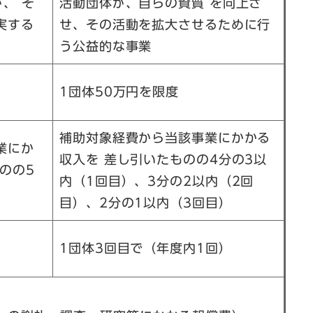
、 そ
活動団体が、自らの資質 を向上さ
実する
せ、その活動を拡大させるために行
う公益的な事業
1団体50万円を限度
補助対象経費から当該事業にかかる
業にか
収入を 差し引いたものの4分の3以
のの5
内（1回目）、3分の2以内（2回
目）、2分の1以内（3回目）
1団体3回目で（年度内1回）