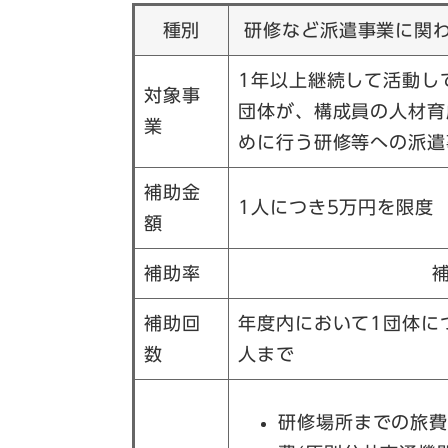
種別
研修など派遣事業に関
1年以上継続して活動し
対象事
団体が、構成員の人材育
業
めに行う研修等への派遣
補助金
1人につき5万円を限度
額
補助率
補助回
年度内において1団体につ
数
人まで
研修場所までの旅