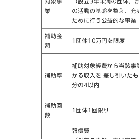
対象事
（設立3年未満の団体）が
業
の活動の基盤を整え、充
ために行う公益的な事業
補助金
1団体10万円を限度
額
補助対象経費から当該事
補助率
かる収入を 差し引いたも
分の4以内
補助回
1団体1回限り
数
報償費