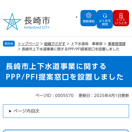
ペ
メ
ー
ニ
ジ
ュ
いざと
よくある
の
ー
閲覧補助
いうとき
質問
先
を
頭
飛
で
ば
トップページ
>
組織でさがす
>
上下水道局 事業部
>
事業管理課
現在地
す
し
>
長崎市上下水道事業に関するPPP/PFI提案窓口を設置しました
。
て
本
文
長崎市上下水道事業に関する
へ
PPP/PFI提案窓口を設置しました
ページID：0005570
更新日：2025年4月1日更新
本
文
ページ内目次