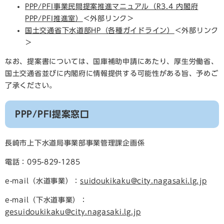
PPP/PFI事業民間提案推進マニュアル（R3.4 内閣府
PPP/PFI推進室）
＜外部リンク＞
国土交通省下水道部HP（各種ガイドライン）
＜外部リンク
＞
なお、提案書については、国庫補助申請にあたり、厚生労働省、
国土交通省並びに内閣府に情報提供する可能性がある旨、予めご
了承ください。
PPP/PFI提案窓口
長崎市上下水道局事業部事業管理課企画係
電話：095-829-1285
e-mail（水道事業）：
suidoukikaku@city.nagasaki.lg.jp
e-mail（下水道事業）：
gesuidoukikaku@city.nagasaki.lg.jp