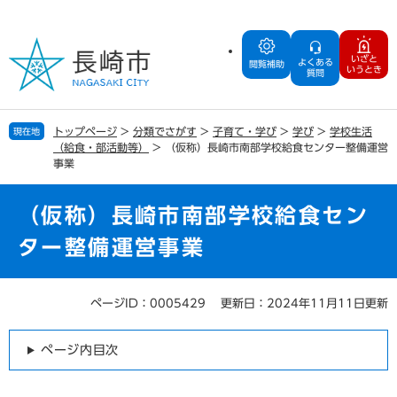
ペ
メ
ー
ニ
ジ
ュ
いざと
よくある
の
ー
閲覧補助
いうとき
質問
先
を
頭
飛
で
ば
トップページ
>
分類でさがす
>
子育て・学び
>
学び
>
学校生活
現在地
す
し
（給食・部活動等）
>
（仮称）長崎市南部学校給食センター整備運営
。
て
事業
本
文
（仮称）長崎市南部学校給食セン
へ
ター整備運営事業
ページID：0005429
更新日：2024年11月11日更新
本
文
ページ内目次