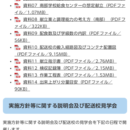
資料07_南部学校給食センターの想定献立（PDFファ
イル／1.07MB）
資料08_献立案と調理能力の考え方（南部）（PDFフ
ァイル／322KB）
資料09_配食数及び学級数の内訳（PDFファイル／
56KB）
資料10_配送校の搬入経路図及びコンテナ配置図
（PDFファイル／9.15MB）
資料11_献立指示書（PDFファイル／2.76MB）
資料12_検収記録簿（PDFファイル／2.15MB）
資料13_作業工程表（PDFファイル／1.53MB）
資料14_出来上がり分量目安（PDFファイル／
90KB）
実施方針等に関する説明会及び配送校見学会
実施方針等に関する説明会及び配送校の見学会を下記の日程で開
催します。