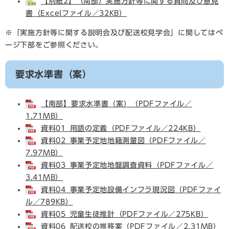
【別紙2】（南部）実施方針等に関する質問及び意見
書（Excelファイル／32KB）
※「実施方針等に関する説明会及び配送校見学会」に関してはペ
ージ下部をご参照ください。
要求水準書（案）
【南部】要求水準書（案）（PDFファイル／
1.71MB）
資料01_用語の定義（PDFファイル／224KB）
資料02_事業予定地地籍測量図（PDFファイル／
7.97MB）
資料03_事業予定地地盤調査資料（PDFファイル／
3.41MB）
資料04_事業予定地設備インフラ現況図（PDFファイ
ル／789KB）
資料05_児童生徒推計（PDFファイル／275KB）
資料06_配送校の推移案（PDFファイル／2.31MB）