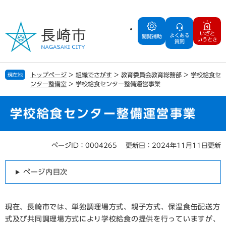
ペ
メ
ー
ニ
ジ
ュ
いざと
よくある
の
ー
閲覧補助
いうとき
質問
先
を
頭
飛
で
ば
トップページ
>
組織でさがす
>
教育委員会教育総務部
>
学校給食セ
現在地
す
し
ンター整備室
>
学校給食センター整備運営事業
。
て
本
文
学校給食センター整備運営事業
へ
ページID：0004265
更新日：2024年11月11日更新
本
文
ページ内目次
現在、長崎市では、単独調理場方式、親子方式、保温食缶配送方
式及び共同調理場方式により学校給食の提供を行っていますが、