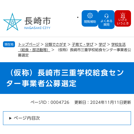
ペ
メ
ー
ニ
ジ
ュ
いざと
よくある
の
ー
閲覧補助
いうとき
質問
先
を
頭
飛
で
ば
トップページ
>
分類でさがす
>
子育て・学び
>
学び
>
学校生活
現在地
す
し
（給食・部活動等）
>
（仮称）長崎市三重学校給食センター事業者公
。
て
募選定
本
文
（仮称）長崎市三重学校給食セン
へ
ター事業者公募選定
ページID：0004726
更新日：2024年11月11日更新
本
文
ページ内目次