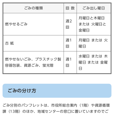
ごみの種類
回 数
ごみ出し曜日
月曜日と木曜日
週2
燃やせるごみ
または 火曜日と
回
金曜日
週1
月曜日 または 火
古 紙
回
曜日
水曜日 または 木
燃やせないごみ、プラスチック製
週1
曜日 または 金曜
容器包装、資源ごみ、蛍光管
回
日
ごみの分け方
ごみ分別のパンフレットは、市役所総合案内（1階）や資源循環
課（13階）のほか、地域センターの窓口に置いていますのでご