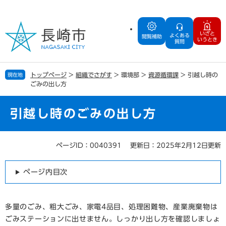
ペ
メ
ー
ニ
ジ
ュ
いざと
よくある
の
ー
閲覧補助
いうとき
質問
先
を
頭
飛
で
ば
トップページ
>
組織でさがす
>
環境部
>
資源循環課
>
引越し時の
現在地
す
し
ごみの出し方
。
て
本
文
引越し時のごみの出し方
へ
ページID：0040391
更新日：2025年2月12日更新
本
文
ページ内目次
多量のごみ、粗大ごみ、家電4品目、処理困難物、産業廃棄物は
ごみステーションに出せません。しっかり出し方を確認しましょ