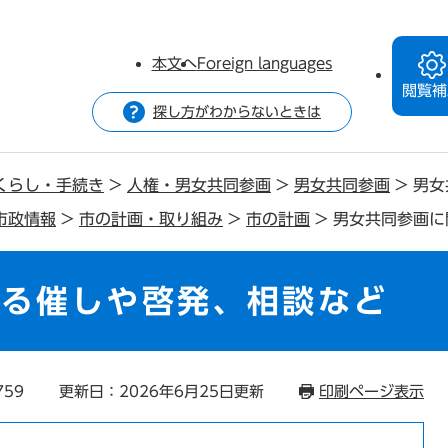
本文へ
Foreign languages
閲覧補
探し方がわからないときは
くらし・手続き
>
人権・男女共同参画
>
男女共同参画
>
男女
市政情報
>
市の計画・取り組み
>
市の計画
>
男女共同参画に
する催しや啓発、相談など
759
更新日：2026年6月25日更新
印刷ページ表示