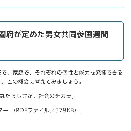
内閣府が定めた男女共同参画週間
域で、家庭で、それぞれの個性と能力を発揮できる
て、この機会に考えてみましょう。
あなたらしさが、社会のチカラ」
ー （PDFファイル／579KB）