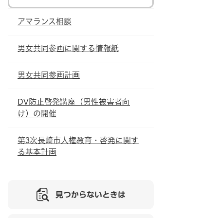
アマランス相談
男女共同参画に関する情報紙
男女共同参画計画
DV防止啓発講座（男性被害者向
け）の開催
第3次長崎市人権教育・啓発に関す
る基本計画
見つからないときは