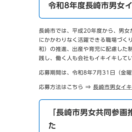
令和8年度長崎市男女
長崎市では、平成20年度から、男
にかかわりなく活躍できる職場づく
和）の推進、出産や育児に配慮した
践し、働く人も会社もイキイキして
応募期間は、令和8年7月31日（金
応募方法はこちら ⇒
長崎市男女イ
「長崎市男女共同参画推
た