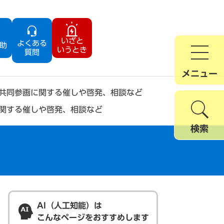
いざと
よくある
助
いうとき
質問
メニュー
共同参画に関する催しや啓発、相談など
関する催しや啓発、相談など
検索
AI（人工知能）は
こんなページをおすすめします