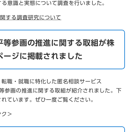
する意識と実態について調査を行いました。
に関する調査研究について
平等参画の推進に関する取組が株
ページに掲載されました
・転職・就職に特化した匿名相談サービス
平等参画の推進に関する取組が紹介されました。下
されています。ぜひ一度ご覧ください。
ンク＞