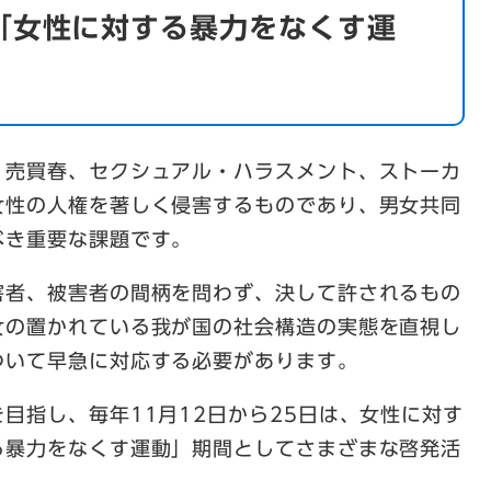
は「女性に対する暴力をなくす運
、売買春、セクシュアル・ハラスメント、ストーカ
女性の人権を著しく侵害するものであり、男女共同
べき重要な課題です。
害者、被害者の間柄を問わず、決して許されるもの
女の置かれている我が国の社会構造の実態を直視し
ついて早急に対応する必要があります。
目指し、毎年11月12日から25日は、女性に対す
る暴力をなくす運動」期間としてさまざまな啓発活