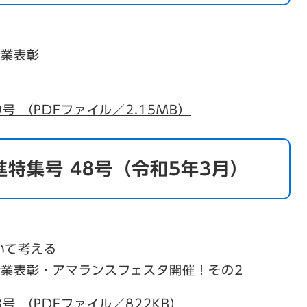
」
企業表彰
 （PDFファイル／2.15MB）
特集号 48号（令和5年3月）
1
いて考える
企業表彰・アマランスフェスタ開催！その2
 （PDFファイル／822KB）