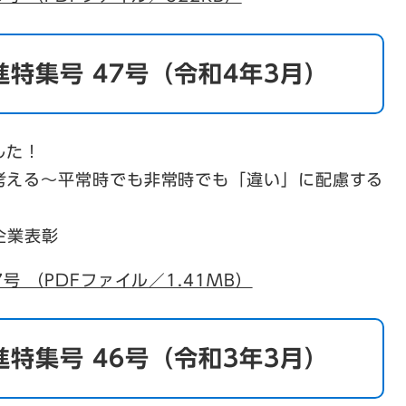
特集号 47号（令和4年3月）
した！
考える～平常時でも非常時でも「違い」に配慮する
企業表彰
 （PDFファイル／1.41MB）
特集号 46号（令和3年3月）