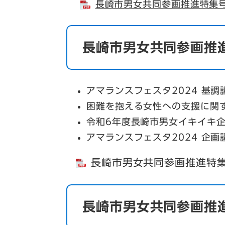
長崎市男女共同参画推進特集号5
長崎市男女共同参画推進
アマランスフェスタ2024 基
困難を抱える女性への支援に関
令和6年度長崎市男女イキイキ
アマランスフェスタ2024 企画
長崎市男女共同参画推進特集号
長崎市男女共同参画推進