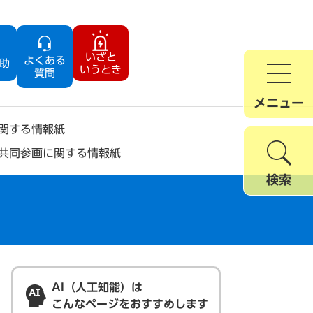
いざと
よくある
助
いうとき
質問
メニュー
関する情報紙
共同参画に関する情報紙
検索
AI（人工知能）は
こんなページをおすすめします