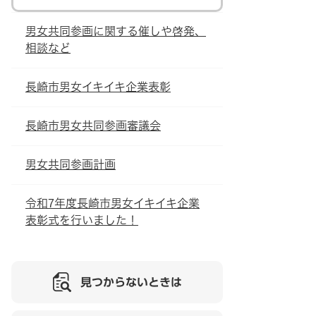
男女共同参画に関する催しや啓発、
相談など
長崎市男女イキイキ企業表彰
長崎市男女共同参画審議会
男女共同参画計画
令和7年度長崎市男女イキイキ企業
表彰式を行いました！
見つからないときは