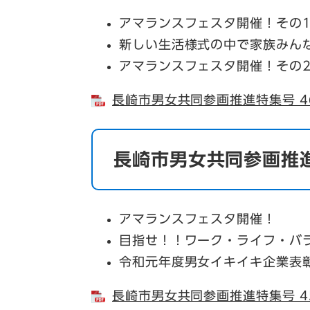
アマランスフェスタ開催！その1
新しい生活様式の中で家族みん
アマランスフェスタ開催！その2
長崎市男女共同参画推進特集号 46
長崎市男女共同参画推進
アマランスフェスタ開催！
目指せ！！ワーク・ライフ・バ
令和元年度男女イキイキ企業表
長崎市男女共同参画推進特集号 45