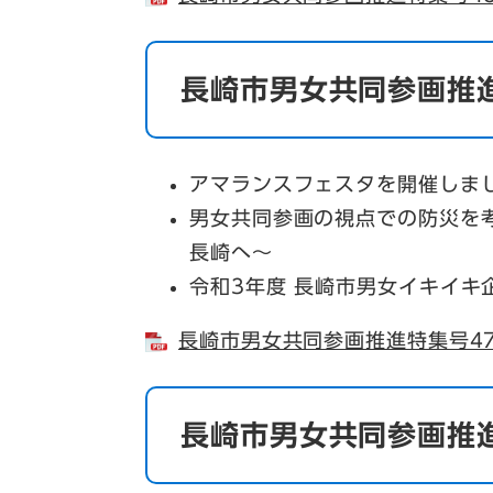
長崎市男女共同参画推進
アマランスフェスタを開催しま
男女共同参画の視点での防災を
長崎へ～
令和3年度 長崎市男女イキイキ
長崎市男女共同参画推進特集号47号
長崎市男女共同参画推進