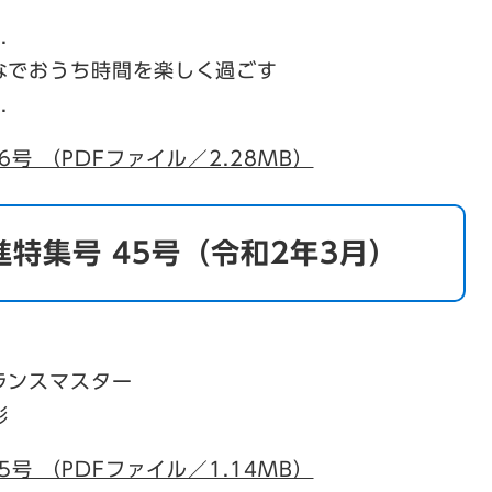
.
なでおうち時間を楽しく過ごす
.
号 （PDFファイル／2.28MB）
特集号 45号（令和2年3月）
ランスマスター
彰
号 （PDFファイル／1.14MB）