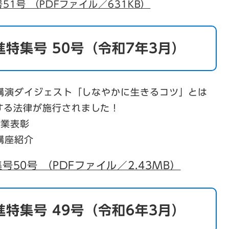
1号 （PDFファイル／631KB）
特集号 50号（令和7年3月）
調講演ダイジェスト「しなやかに生きるコツ」とは
する法律が施行されました！
企業表彰
講座紹介
50号 （PDFファイル／2.43MB）
特集号 49号（令和6年3月）