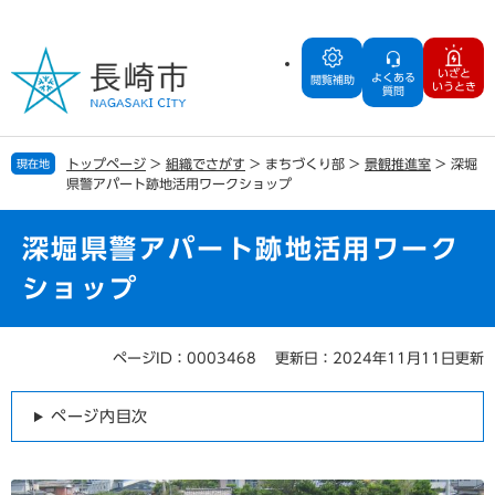
ペ
メ
ー
ニ
ジ
ュ
いざと
よくある
の
ー
閲覧補助
いうとき
質問
先
を
頭
飛
で
ば
トップページ
>
組織でさがす
>
まちづくり部
>
景観推進室
>
深堀
現在地
す
し
県警アパート跡地活用ワークショップ
。
て
本
文
深堀県警アパート跡地活用ワーク
へ
ショップ
ページID：0003468
更新日：2024年11月11日更新
本
文
ページ内目次