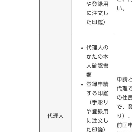
や登録用
い。
に注文し
た印鑑）
代理人の
かたの本
人確認書
類
申請
登録申請
代理
する印鑑
の住
（手彫り
で、
や登録用
代理人
り）
に注文し
前回
た印鑑）