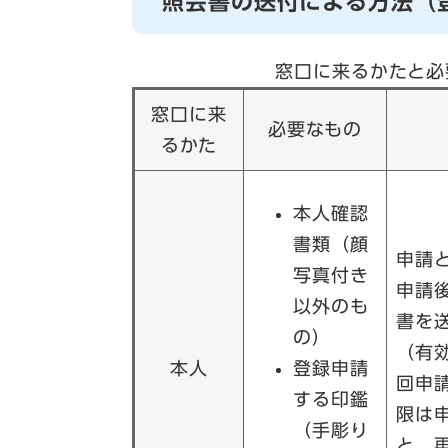
照会書の送付による方法（
窓口に来るかたと必
窓口に来
必要なもの
るかた
本人確認
書類（顔
申請
写真付き
申請
以外のも
書を
の）
（有
本人
登録申請
回申
する印鑑
限は
（手彫り
と、