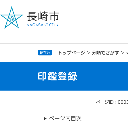
ペ
メ
ー
ニ
ジ
ュ
の
ー
先
を
頭
飛
で
ば
す
し
トップページ
>
分類でさがす
>
現在地
。
て
本
文
印鑑登録
へ
ページID：000
本
文
ページ内目次