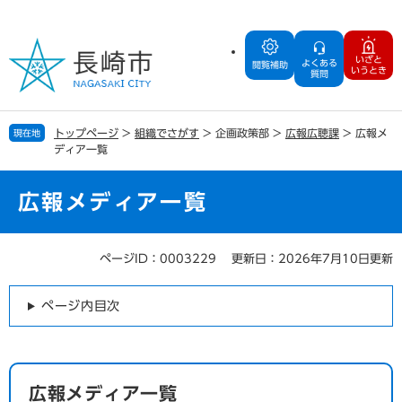
ペ
メ
ー
ニ
ジ
ュ
いざと
よくある
の
ー
閲覧補助
いうとき
質問
先
を
頭
飛
で
ば
トップページ
>
組織でさがす
>
企画政策部
>
広報広聴課
>
広報メ
現在地
す
し
ディア一覧
。
て
本
文
広報メディア一覧
へ
ページID：0003229
更新日：2026年7月10日更新
本
文
ページ内目次
広報メディア一覧