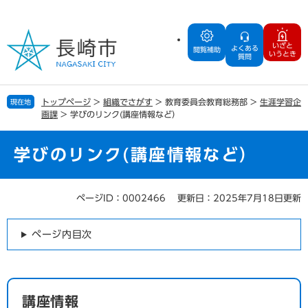
ペ
メ
ー
ニ
ジ
ュ
いざと
よくある
の
ー
閲覧補助
いうとき
質問
先
を
頭
飛
で
ば
トップページ
>
組織でさがす
>
教育委員会教育総務部
>
生涯学習企
現在地
す
し
画課
>
学びのリンク(講座情報など）
。
て
本
文
学びのリンク(講座情報など）
へ
ページID：0002466
更新日：2025年7月18日更新
本
文
ページ内目次
講座情報