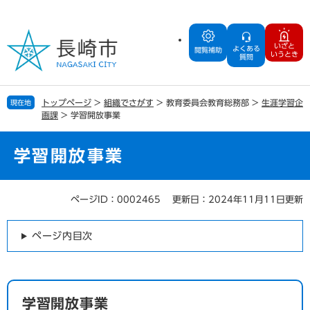
ペ
メ
ー
ニ
ジ
ュ
いざと
よくある
の
ー
閲覧補助
いうとき
質問
先
を
頭
飛
で
ば
トップページ
>
組織でさがす
>
教育委員会教育総務部
>
生涯学習企
現在地
す
し
画課
>
学習開放事業
。
て
本
文
学習開放事業
へ
ページID：0002465
更新日：2024年11月11日更新
本
文
ページ内目次
学習開放事業