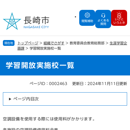
ペ
メ
ー
ニ
ジ
ュ
いざと
よくある
の
ー
閲覧補助
いうとき
質問
先
を
頭
飛
で
ば
トップページ
>
組織でさがす
>
教育委員会教育総務部
>
生涯学習企
現在地
す
し
画課
>
学習開放実施校一覧
。
て
本
文
学習開放実施校一覧
へ
ページID：0002463
更新日：2024年11月11日更新
本
文
ページ内目次
空調設備を使用する際には使用料がかかります。