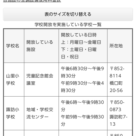
各施設の空調設備使用料金表
表のサイズを切り替える
学校開放を実施している学校一覧
開放している日時
開放している
上：月曜日～金曜日
学校名
所在地
施設
下：土曜日・日曜
日・祝日
午後6時30分～午後9
〒852-
山里小
児童記念館会
時30分
8114
学校
議室
午前9時30分～午後4
橋口町
時30分
20-56
午後6時～午後9時30
〒850-
諏訪小
地域・学校交
分
0873
学校
流センター
午前9時～午後9時30
諏訪町7-
分
13