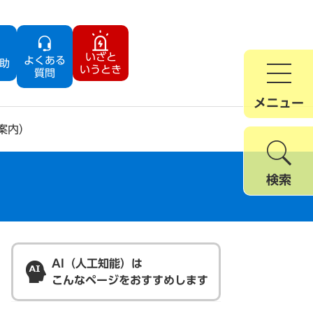
いざと
よくある
助
いうとき
質問
メニュー
案内）
検索
AI（人工知能）は
こんなページをおすすめします