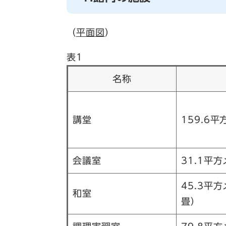
（
平面図
）
表1
名称
講堂
159.6
会議室
31.1平
45.3平
和室
畳）