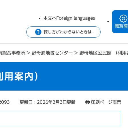
本文へ
Foreign languages
閲覧補
探し方がわからないときは
南総合事務所
>
野母崎地域センター
>
野母地区公民館 （利用
利用案内）
2093
更新日：2026年3月3日更新
印刷ページ表示