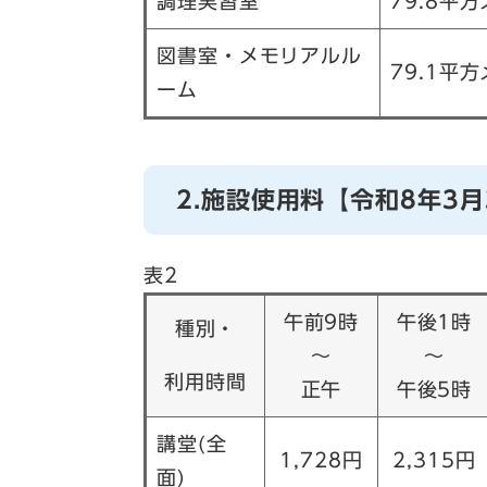
調理実習室
79.8平
図書室・メモリアルル
79.1平
ーム
2.施設使用料【令和8年3月
表2
午前9時
午後1時
種別・
～
～
利用時間
正午
午後5時
講堂(全
1,728円
2,315円
面)