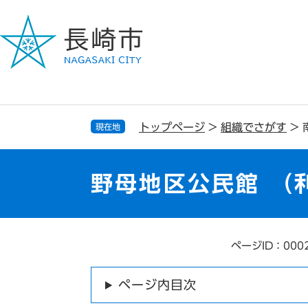
ペ
メ
ー
ニ
ジ
ュ
の
ー
先
を
頭
飛
で
ば
す
し
トップページ
>
組織でさがす
>
現在地
。
て
本
文
野母地区公民館 （
へ
ページID：000
本
文
ページ内目次