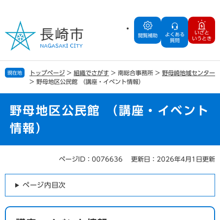
ペ
メ
ー
ニ
ジ
ュ
いざと
よくある
の
ー
閲覧補助
いうとき
質問
先
を
頭
飛
で
ば
トップページ
>
組織でさがす
>
南総合事務所
>
野母崎地域センター
現在地
す
し
>
野母地区公民館 （講座・イベント情報）
。
て
本
文
野母地区公民館 （講座・イベント
へ
情報）
ページID：0076636
更新日：2026年4月1日更新
本
文
ページ内目次