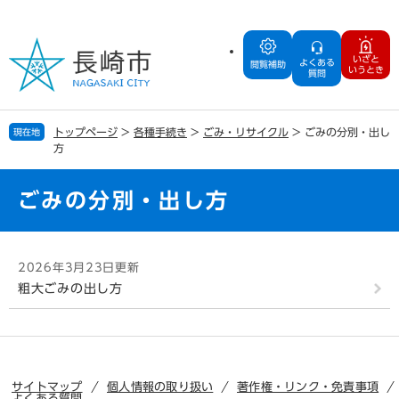
ペ
メ
ー
ニ
ジ
ュ
いざと
よくある
の
ー
閲覧補助
いうとき
質問
先
を
頭
飛
で
ば
トップページ
>
各種手続き
>
ごみ・リサイクル
>
ごみの分別・出し
現在地
す
し
方
。
て
本
文
ごみの分別・出し方
へ
本
2026年3月23日更新
文
粗大ごみの出し方
サイトマップ
個人情報の取り扱い
著作権・リンク・免責事項
よくある質問