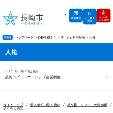
ペ
メ
ー
ニ
ジ
ュ
いざと
よくある
の
ー
閲覧補助
いうとき
質問
先
を
頭
飛
で
ば
トップページ
>
各種手続き
>
人権・男女共同参画
>
人権
現在地
す
し
。
て
本
人権
文
へ
本
2025年8月18日更新
文
長崎市パートナーシップ宣誓制度
サイトマップ
個人情報の取り扱い
著作権・リンク・免責事項
よくある質問