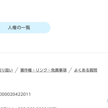
人権の一覧
取り扱い
著作権・リンク・免責事項
よくある質問
00020422011